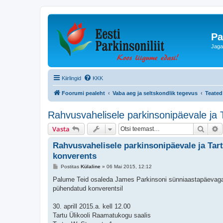
Pa
Jaga
Kiirlingid
KKK
Foorumi pealeht
Vaba aeg ja seltskondlik tegevus
Teated
Rahvusvahelisele parkinsonipäevale ja 
Otsi
T
Vasta
Rahvusvahelisele parkinsonipäevale ja Tar
konverents
P
Postitas
Külaline
»
06 Mai 2015, 12:12
o
s
Palume Teid osaleda James Parkinsoni sünniaastapäevaga s
t
pühendatud konverentsil
i
t
u
30. aprill 2015.a. kell 12.00
s
Tartu Ülikooli Raamatukogu saalis