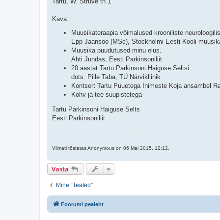
Tartu, W. Struve tn 1
Kava:
Muusikateraapia võimalused krooniliste neuroloogilis
Epp Jaansoo (MSc), Stockholmi Eesti Kooli muusikaõ
Muusika puudutused minu elus.
Ahti Jundas, Eesti Parkinsoniliit
20 aastat Tartu Parkinsoni Haiguse Seltsi.
dots. Pille Taba, TÜ Närvikliinik
Kontsert Tartu Puuetega Inimeste Koja ansambel R
Kohv ja tee suupistetega
Tartu Parkinsoni Haiguse Selts
Eesti Parkinsoniliit
Viimati tõstatas Anonymous on 06 Mai 2015, 12:12.
Vasta
Mine “Teated”
Foorumi pealeht