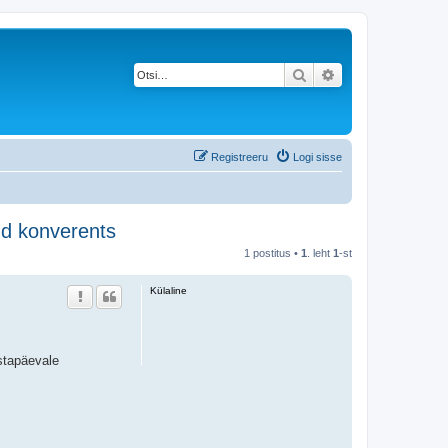
Otsi
Täiendatud otsing
Registreeru
Logi sisse
ud konverents
1 postitus •
1
. leht
1
-st
Külaline
stapäevale