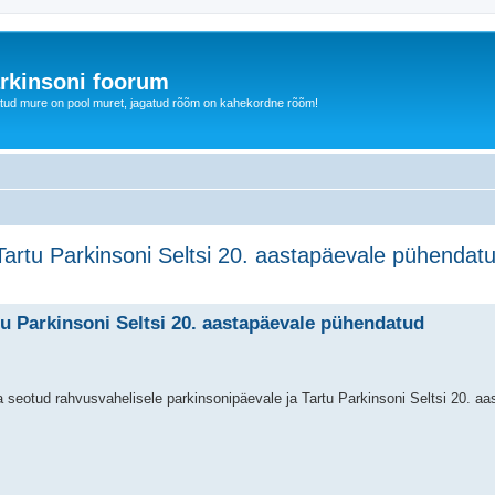
rkinsoni foorum
tud mure on pool muret, jagatud rõõm on kahekordne rõõm!
Tartu Parkinsoni Seltsi 20. aastapäevale pühendat
äiendatud otsing
tu Parkinsoni Seltsi 20. aastapäevale pühendatud
eotud rahvusvahelisele parkinsonipäevale ja Tartu Parkinsoni Seltsi 20. aa