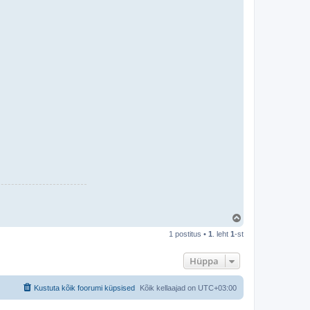
Ü
l
1 postitus •
1
. leht
1
-st
e
s
Hüppa
Kustuta kõik foorumi küpsised
Kõik kellaajad on
UTC+03:00