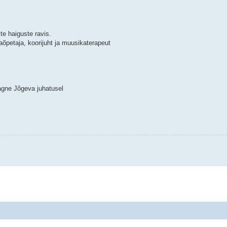
te haiguste ravis.
petaja, koorijuht ja muusikaterapeut
agne Jõgeva juhatusel