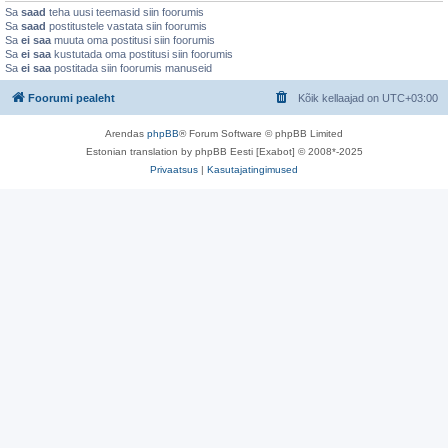
Sa
saad
teha uusi teemasid siin foorumis
Sa
saad
postitustele vastata siin foorumis
Sa
ei saa
muuta oma postitusi siin foorumis
Sa
ei saa
kustutada oma postitusi siin foorumis
Sa
ei saa
postitada siin foorumis manuseid
Foorumi pealeht
Kõik kellaajad on
UTC+03:00
Arendas
phpBB
® Forum Software © phpBB Limited
Estonian translation by phpBB Eesti [Exabot] © 2008*-2025
Privaatsus
|
Kasutajatingimused