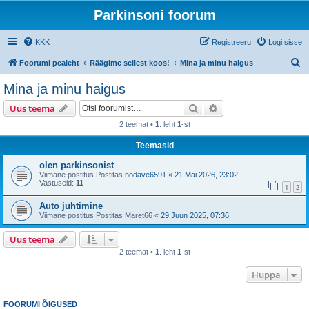
Parkinsoni foorum
KKK
Registreeru
Logi sisse
O
Foorumi pealeht
Räägime sellest koos!
Mina ja minu haigus
t
Mina ja minu haigus
s
Otsi
Täiendatud otsing
Uus teema
i
2 teemat •
1
. leht
1
-st
Teemasid
olen parkinsonist
Viimane postitus Postitas
nodave6591
«
21 Mai 2026, 23:02
Vastuseid:
11
1
2
Auto juhtimine
Viimane postitus Postitas
Maret66
«
29 Juun 2025, 07:36
Uus teema
2 teemat •
1
. leht
1
-st
Hüppa
FOORUMI ÕIGUSED