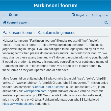
Parkinsoni foorum
KKK
Registreeru
Logi sisse
O
Foorumi pealeht
t
Parkinsoni foorum - Kasutamistingimused
s
i
Hakates kommuuni “Parkinsoni foorum” liikmeks (edaspidi "me", "meie",
"meid", “Parkinsoni foorum”, “https://www.parkinson.ee/foorum”), nõustud sa
järgnevate tingimustega. If you do not agree to be legally bound by all of the
following terms then please do not access and/or use “Parkinsoni foorum”. We
may change these at any time and we’ll do our utmost in informing you, though
it would be prudent to review this regularly yourself as your continued usage of
“Parkinsoni foorum” after changes mean you agree to be legally bound by
these terms as they are updated and/or amended.
Meie foorumid on ehitatud phpBB platvormile (edaspidi “see”, “selle”, “phpBB
tarkvara”, “www.phpbb.com”, “phpBB Grupp, “phpBB meeskond”), mis on antud
vabaks kasutamiseks “
General Public License
” alusel (edaspidi “GPL”) ja on
allalaaditav siit:
www.phpbb.com
. phpBB tarkvara on vaid vahend internetis
arutelude pidamiseks, phpBB Grupp ei ole kuidagiviisi vastutav selle eest,
mida me võime ja ei või teha. Rohkem informatsiooni phpBB kohta leiad
https://www.phpbb.com/
kodulehelt.