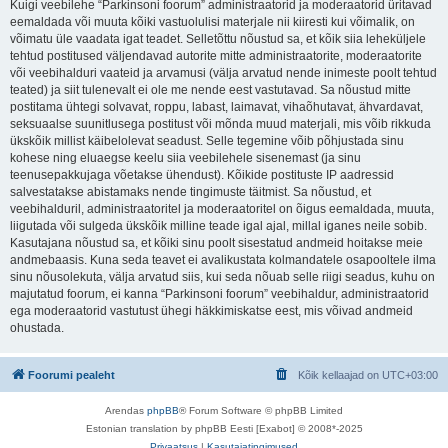
Kuigi veebilehe “Parkinsoni foorum” administraatorid ja moderaatorid üritavad
eemaldada või muuta kõiki vastuolulisi materjale nii kiiresti kui võimalik, on
võimatu üle vaadata igat teadet. Selletõttu nõustud sa, et kõik siia leheküljele
tehtud postitused väljendavad autorite mitte administraatorite, moderaatorite
või veebihalduri vaateid ja arvamusi (välja arvatud nende inimeste poolt tehtud
teated) ja siit tulenevalt ei ole me nende eest vastutavad. Sa nõustud mitte
postitama ühtegi solvavat, roppu, labast, laimavat, vihaõhutavat, ähvardavat,
seksuaalse suunitlusega postitust või mõnda muud materjali, mis võib rikkuda
ükskõik millist käibelolevat seadust. Selle tegemine võib põhjustada sinu
kohese ning eluaegse keelu siia veebilehele sisenemast (ja sinu
teenusepakkujaga võetakse ühendust). Kõikide postituste IP aadressid
salvestatakse abistamaks nende tingimuste täitmist. Sa nõustud, et
veebihalduril, administraatoritel ja moderaatoritel on õigus eemaldada, muuta,
liigutada või sulgeda ükskõik milline teade igal ajal, millal iganes neile sobib.
Kasutajana nõustud sa, et kõiki sinu poolt sisestatud andmeid hoitakse meie
andmebaasis. Kuna seda teavet ei avalikustata kolmandatele osapooltele ilma
sinu nõusolekuta, välja arvatud siis, kui seda nõuab selle riigi seadus, kuhu on
majutatud foorum, ei kanna “Parkinsoni foorum” veebihaldur, administraatorid
ega moderaatorid vastutust ühegi häkkimiskatse eest, mis võivad andmeid
ohustada.
Foorumi pealeht
Kõik kellaajad on
UTC+03:00
Arendas
phpBB
® Forum Software © phpBB Limited
Estonian translation by phpBB Eesti [Exabot] © 2008*-2025
Privaatsus
|
Kasutajatingimused