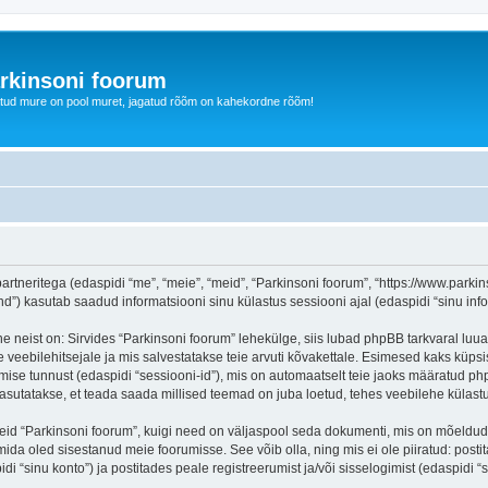
rkinsoni foorum
tud mure on pool muret, jagatud rõõm on kahekordne rõõm!
artneritega (edaspidi “me”, “meie”, “meid”, “Parkinsoni foorum”, “https://www.parki
) kasutab saadud informatsiooni sinu külastus sessiooni ajal (edaspidi “sinu info
e neist on: Sirvides “Parkinsoni foorum” lehekülge, siis lubad phpBB tarkvaral luua
e veebilehitsejale ja mis salvestatakse teie arvuti kõvakettale. Esimesed kaks küpsis
mise tunnust (edaspidi “sessiooni-id”), mis on automaatselt teie jaoks määratud php
asutatakse, et teada saada millised teemad on juba loetud, tehes veebilehe külast
seid “Parkinsoni foorum”, kuigi need on väljaspool seda dokumenti, mis on mõeldud
mida oled sisestanud meie foorumisse. See võib olla, ning mis ei ole piiratud: p
i “sinu konto”) ja postitades peale registreerumist ja/või sisselogimist (edaspidi “s