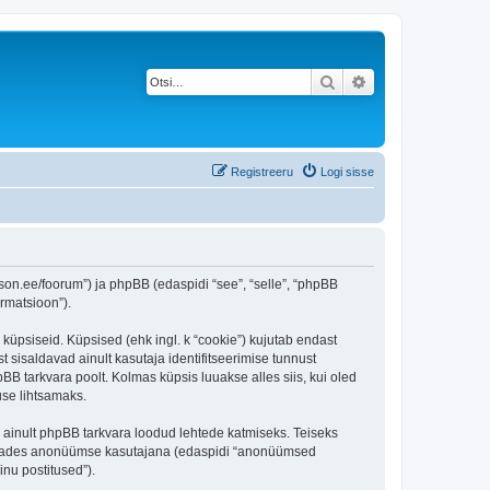
Otsi
Täiendatud otsing
Registreeru
Logi sisse
nson.ee/foorum”) ja phpBB (edaspidi “see”, “selle”, “phpBB
rmatsioon”).
 küpsiseid. Küpsised (ehk ingl. k “cookie”) kujutab endast
t sisaldavad ainult kasutaja identifitseerimise tunnust
BB tarkvara poolt. Kolmas küpsis luuakse alles siis, kui oled
use lihtsamaks.
 ainult phpBB tarkvara loodud lehtede katmiseks. Teiseks
ostitades anonüümse kasutajana (edaspidi “anonüümsed
inu postitused”).