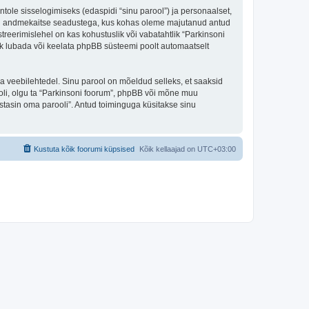
ntole sisselogimiseks (edaspidi “sinu parool”) ja personaalset,
 riigi andmekaitse seadustega, kus kohas oleme majutanud antud
treerimislehel on kas kohustuslik või vabatahtlik “Parkinsoni
alik lubada või keelata phpBB süsteemi poolt automaatselt
ulga veebilehtedel. Sinu parool on mõeldud selleks, et saaksid
ooli, olgu ta “Parkinsoni foorum”, phpBB või mõne muu
tasin oma parooli”. Antud toiminguga küsitakse sinu
Kustuta kõik foorumi küpsised
Kõik kellaajad on
UTC+03:00