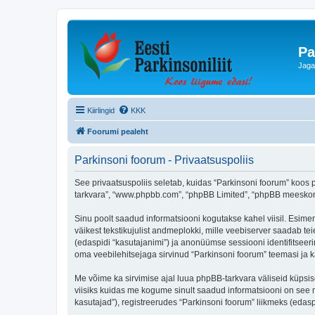
Pa
Jaga
Kiirlingid
KKK
Foorumi pealeht
Parkinsoni foorum - Privaatsuspoliis
See privaatsuspoliis seletab, kuidas “Parkinsoni foorum” koos p
tarkvara”, “www.phpbb.com”, “phpBB Limited”, “phpBB meeskond”
Sinu poolt saadud informatsiooni kogutakse kahel viisil. Esimen
väikest tekstikujulist andmeplokki, mille veebiserver saadab tei
(edaspidi “kasutajanimi”) ja anonüümse sessiooni identifitseeri
oma veebilehitsejaga sirvinud “Parkinsoni foorum” teemasi ja k
Me võime ka sirvimise ajal luua phpBB-tarkvara väliseid küpsi
viisiks kuidas me kogume sinult saadud informatsiooni on see 
kasutajad”), registreerudes “Parkinsoni foorum” liikmeks (edaspid