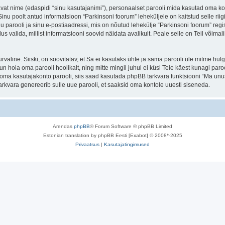
tavat nime (edaspidi “sinu kasutajanimi”), personaalset parooli mida kasutad oma ko
. Sinu poolt antud informatsioon “Parkinsoni foorum” leheküljele on kaitstud selle
 parooli ja sinu e-postiaadressi, mis on nõutud lehekülje “Parkinsoni foorum” regis
us valida, millist informatsiooni soovid näidata avalikult. Peale selle on Teil võim
 turvaline. Siiski, on soovitatav, et Sa ei kasutaks ühte ja sama parooli üle mitme h
n hoia oma parooli hoolikalt, ning mitte mingil juhul ei küsi Teie käest kunagi par
ma kasutajakonto parooli, siis saad kasutada phpBB tarkvara funktsiooni “Ma unus
rkvara genereerib sulle uue parooli, et saaksid oma kontole uuesti siseneda.
Arendas
phpBB
® Forum Software © phpBB Limited
Estonian translation by phpBB Eesti [Exabot] © 2008*-2025
Privaatsus
|
Kasutajatingimused