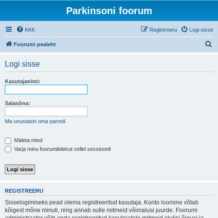
Parkinsoni foorum
KKK
Registreeru
Logi sisse
O
Foorumi pealeht
t
Logi sisse
s
i
Kasutajanimi:
Salasõna:
Ma unustasin oma parooli
Mäleta mind
Varja minu foorumilolekut sellel sessioonil
REGISTREERU
Sisselogimiseks pead olema registreeritud kasutaja. Konto loomine võtab
kõigest mõne minuti, ning annab sulle mitmeid võimalusi juurde. Foorumi
administraator võib anda registreeritud kasutajatele mitmeid olulisi õigusi ja