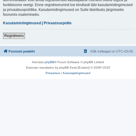
funktsioone veelgi. Enne registreerumist loe kindlasti läbi kasutamistingimused
ja privaatsuspoliitika. Kasutamistingimused on Sulle täielikuks järgmiseks
foorumis osalemiseks.
Kasutamistingimused
|
Privaatsuspoliis
Registreeru
Foorumi pealeht
Kõik kellaajad on
UTC+03:00
Arendas
phpBB
® Forum Software © phpBB Limited
Estonian translation by phpBB Eesti [Exabot] © 2008*-2025
Privaatsus
|
Kasutajatingimused