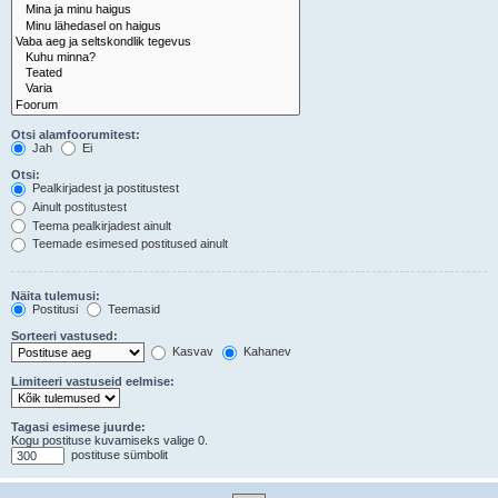
Otsi alamfoorumitest:
Jah
Ei
Otsi:
Pealkirjadest ja postitustest
Ainult postitustest
Teema pealkirjadest ainult
Teemade esimesed postitused ainult
Näita tulemusi:
Postitusi
Teemasid
Sorteeri vastused:
Kasvav
Kahanev
Limiteeri vastuseid eelmise:
Tagasi esimese juurde:
Kogu postituse kuvamiseks valige 0.
postituse sümbolit