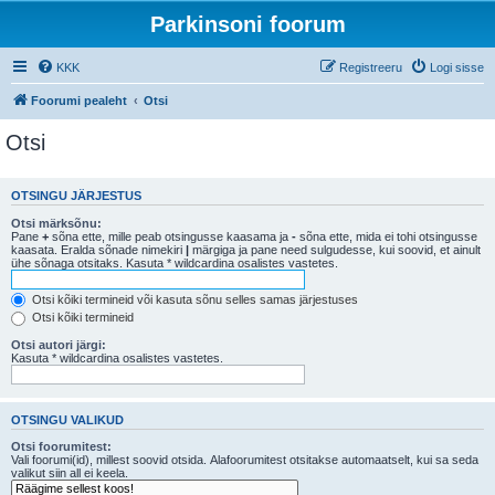
Parkinsoni foorum
KKK
Registreeru
Logi sisse
Foorumi pealeht
Otsi
Otsi
OTSINGU JÄRJESTUS
Otsi märksõnu:
Pane
+
sõna ette, mille peab otsingusse kaasama ja
-
sõna ette, mida ei tohi otsingusse
kaasata. Eralda sõnade nimekiri
|
märgiga ja pane need sulgudesse, kui soovid, et ainult
ühe sõnaga otsitaks. Kasuta * wildcardina osalistes vastetes.
Otsi kõiki termineid või kasuta sõnu selles samas järjestuses
Otsi kõiki termineid
Otsi autori järgi:
Kasuta * wildcardina osalistes vastetes.
OTSINGU VALIKUD
Otsi foorumitest:
Vali foorumi(id), millest soovid otsida. Alafoorumitest otsitakse automaatselt, kui sa seda
valikut siin all ei keela.