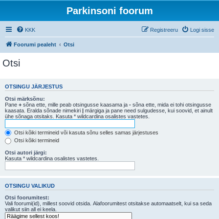
Parkinsoni foorum
KKK
Registreeru
Logi sisse
Foorumi pealeht
Otsi
Otsi
OTSINGU JÄRJESTUS
Otsi märksõnu:
Pane
+
sõna ette, mille peab otsingusse kaasama ja
-
sõna ette, mida ei tohi otsingusse
kaasata. Eralda sõnade nimekiri
|
märgiga ja pane need sulgudesse, kui soovid, et ainult
ühe sõnaga otsitaks. Kasuta * wildcardina osalistes vastetes.
Otsi kõiki termineid või kasuta sõnu selles samas järjestuses
Otsi kõiki termineid
Otsi autori järgi:
Kasuta * wildcardina osalistes vastetes.
OTSINGU VALIKUD
Otsi foorumitest:
Vali foorumi(id), millest soovid otsida. Alafoorumitest otsitakse automaatselt, kui sa seda
valikut siin all ei keela.