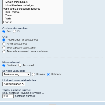
Otsi alamfoorumitest:
Jah
Ei
Otsi:
Pealkirjadest ja postitustest
Ainult postitustest
Teema pealkirjadest ainult
Teemade esimesed postitused ainult
Näita tulemusi:
Postitusi
Teemasid
Sorteeri vastused:
Kasvav
Kahanev
Limiteeri vastuseid eelmise:
Tagasi esimese juurde:
Kogu postituse kuvamiseks valige 0.
postituse sümbolit