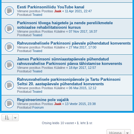
Eesti Parkinsoniliidu YouTube kanal
Viimane postitus Postitas
Jaak
«
11 Apr 2021, 22:47
Postitatud
Teated
Parkinsoni tõvega haigetele ja nende pereliikmetele
sotsiaalse rehabilitatsiooni kursus
Viimane postitus Postitas
Külaline
«
07 Nov 2017, 16:37
Postitatud
Teated
Rahvusvahelisele Parkinsoni päevale pühendatud konverents
Viimane postitus Postitas
Külaline
«
27 Mai 2017, 17:00
Postitatud
Teated
James Parkinsoni sünniaastapäevale pühendatud
rahvusvahelise Parkinsoni päeva tähistamise konverents
Viimane postitus Postitas
Külaline
«
18 Apr 2017, 12:57
Postitatud
Teated
Rahvusvahelisele parkinsonipäevale ja Tartu Parkinsoni
Seltsi 20. aastapäevale pühendatud konverents
Viimane postitus Postitas
Külaline
«
06 Mai 2015, 12:12
Postitatud
Teated
Registreerimine pole vajalik
Viimane postitus Postitas
Jaak
«
13 Veebr 2015, 23:38
Postitatud
Foorum
Otsing leidis 10 vastet •
1
. leht
1
-st
Hüppa