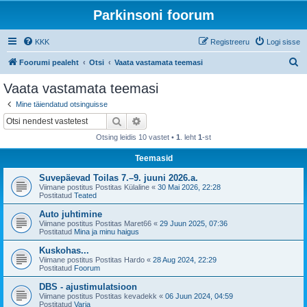
Parkinsoni foorum
KKK
Registreeru
Logi sisse
O
Foorumi pealeht
Otsi
Vaata vastamata teemasi
t
Vaata vastamata teemasi
s
Mine täiendatud otsinguisse
i
Otsi
Täiendatud otsing
Otsing leidis 10 vastet •
1
. leht
1
-st
Teemasid
Suvepäevad Toilas 7.–9. juuni 2026.a.
Viimane postitus Postitas
Külaline
«
30 Mai 2026, 22:28
Postitatud
Teated
Auto juhtimine
Viimane postitus Postitas
Maret66
«
29 Juun 2025, 07:36
Postitatud
Mina ja minu haigus
Kuskohas...
Viimane postitus Postitas
Hardo
«
28 Aug 2024, 22:29
Postitatud
Foorum
DBS - ajustimulatsioon
Viimane postitus Postitas
kevadekk
«
06 Juun 2024, 04:59
Postitatud
Varia